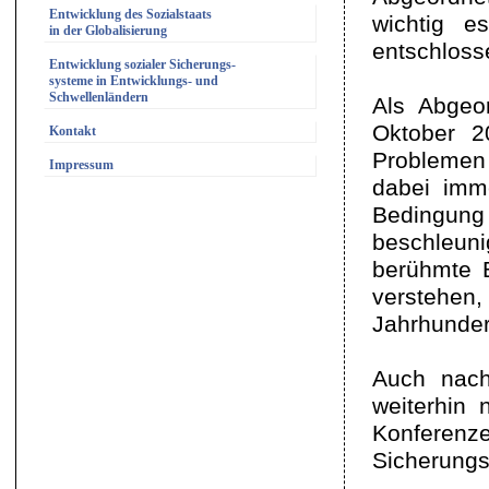
Entwicklung des Sozialstaats
wichtig 
in der Globalisierung
entschlosse
Entwicklung sozialer Sicherungs-
systeme in Entwicklungs- und
Schwellenländern
Als Abgeo
Oktober 2
Kontakt
Problemen
Impressum
dabei imme
Bedingun
beschleun
berühmte B
verstehen
Jahrhunder
Auch nach
weiterhin 
Konferenz
Sicherung