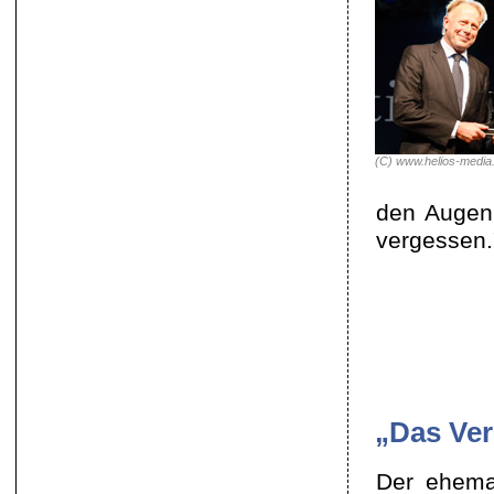
(C) www.helios-medi
den Augen 
vergessen.
„Das Ver
Der ehemal